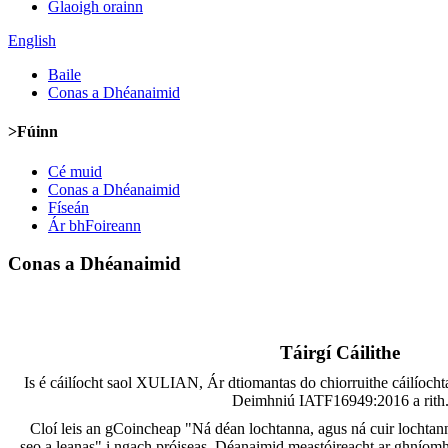
Glaoigh orainn
English
Baile
Conas a Dhéanaimid
>Fúinn
Cé muid
Conas a Dhéanaimid
Físeán
Ár bhFoireann
Conas a Dhéanaimid
Táirgí Cáilithe
Is é cáilíocht saol XULIAN, Ár dtiomantas do chiorruithe cáilíochta
Deimhniú IATF16949:2016 a rith
Cloí leis an gCoincheap "Ná déan lochtanna, agus ná cuir lochtan
seo a leanas" i ngach próiseas, Déanaimid meastóireacht ar ghníomh