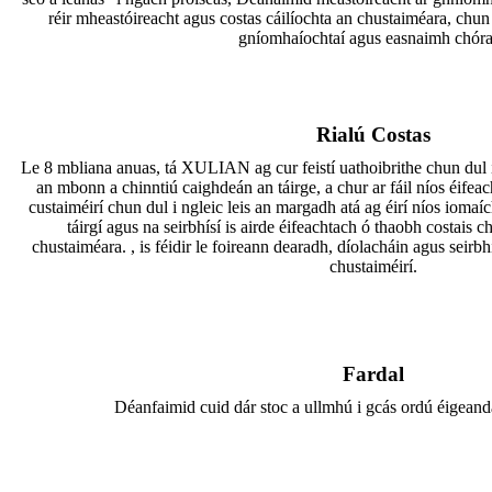
réir mheastóireacht agus costas cáilíochta an chustaiméara, chun 
gníomhaíochtaí agus easnaimh chóra
Rialú Costas
Le 8 mbliana anuas, tá XULIAN ag cur feistí uathoibrithe chun dul i 
an mbonn a chinntiú caighdeán an táirge, a chur ar fáil níos éifeach
custaiméirí chun dul i ngleic leis an margadh atá ag éirí níos iomaích
táirgí agus na seirbhísí is airde éifeachtach ó thaobh costais ch
chustaiméara. , is féidir le foireann dearadh, díolacháin agus seirbhí
chustaiméirí.
Fardal
Déanfaimid cuid dár stoc a ullmhú i gcás ordú éigeand