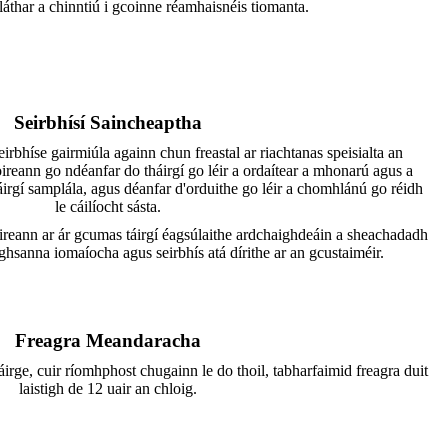
láthar a chinntiú i gcoinne réamhaisnéis tiomanta.
Seirbhísí Saincheaptha
eirbhíse gairmiúla againn chun freastal ar riachtanas speisialta an
ireann go ndéanfar do tháirgí go léir a ordaítear a mhonarú agus a
táirgí samplála, agus déanfar d'orduithe go léir a chomhlánú go réidh
le cáilíocht sásta.
oireann ar ár gcumas táirgí éagsúlaithe ardchaighdeáin a sheachadadh
raghsanna iomaíocha agus seirbhís atá dírithe ar an gcustaiméir.
Freagra Meandaracha
irge, cuir ríomhphost chugainn le do thoil, tabharfaimid freagra duit
laistigh de 12 uair an chloig.