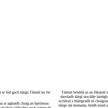
 ar fud gach táirge.Táimid tar éis
Táimid bródúil as an éileamh t
.
sheoladh táirgí stocáilte laistigh
sceideal a tháirgeadh trí choige
na ar aghaidh chuig an bpróiseas
táirge atá tiomanta, beidh muid 
aíochtaí cáilíochta gach roinne de