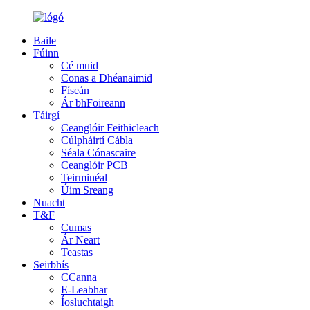
Baile
Fúinn
Cé muid
Conas a Dhéanaimid
Físeán
Ár bhFoireann
Táirgí
Ceanglóir Feithicleach
Cúlpháirtí Cábla
Séala Cónascaire
Ceanglóir PCB
Teirminéal
Úim Sreang
Nuacht
T&F
Cumas
Ár Neart
Teastas
Seirbhís
CCanna
E-Leabhar
Íosluchtaigh