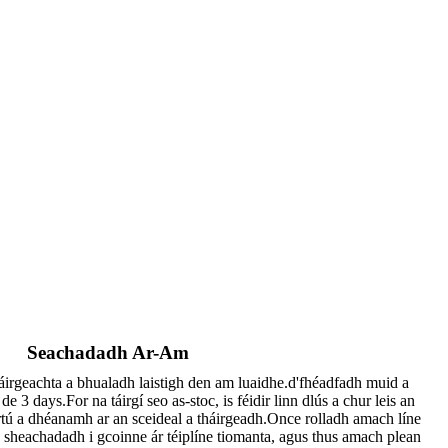
Seachadadh Ar-Am
áirgeachta a bhualadh laistigh den am luaidhe.d'fhéadfadh muid a
 de 3 days.For na táirgí seo as-stoc, is féidir linn dlús a chur leis an
artú a dhéanamh ar an sceideal a tháirgeadh.Once rolladh amach líne
a sheachadadh i gcoinne ár téiplíne tiomanta, agus thus amach plean