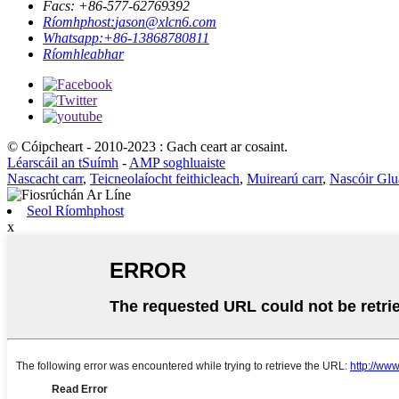
Facs: +86-577-62769392
Ríomhphost:
jason@xlcn6.com
Whatsapp:
+86-13868780811
Ríomhleabhar
© Cóipcheart - 2010-2023 : Gach ceart ar cosaint.
Léarscáil an tSuímh
-
AMP soghluaiste
Nascacht carr
,
Teicneolaíocht feithicleach
,
Muirearú carr
,
Nascóir Glu
Seol Ríomhphost
x