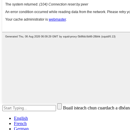
Buail isteach chun cuardach a dhé
English
French
German