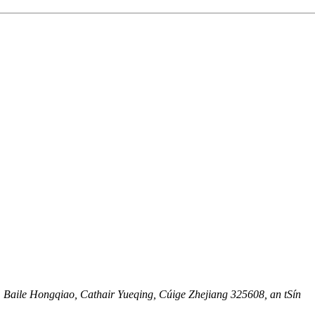
i, Baile Hongqiao, Cathair Yueqing, Cúige Zhejiang 325608, an tSín