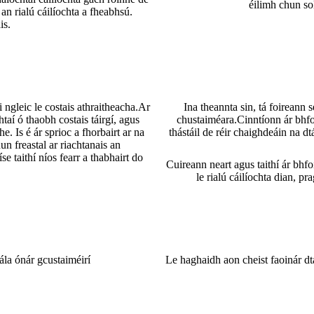
éilimh chun so
an rialú cáilíochta a fheabhsú.
is.
ngleic le costais athraitheacha.Ar
Ina theannta sin, tá foireann s
taí ó thaobh costais táirgí, agus
chustaiméara.Cinntíonn ár bhfo
e. Is é ár sprioc a fhorbairt ar na
thástáil de réir chaighdeáin na d
un freastal ar riachtanais an
se taithí níos fearr a thabhairt do
Cuireann neart agus taithí ár bhf
le rialú cáilíochta dian, p
ála ónár gcustaiméirí
Le haghaidh aon cheist faoinár dtá