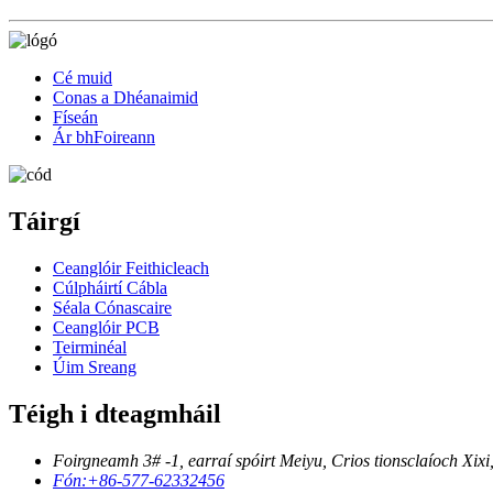
Cé muid
Conas a Dhéanaimid
Físeán
Ár bhFoireann
Táirgí
Ceanglóir Feithicleach
Cúlpháirtí Cábla
Séala Cónascaire
Ceanglóir PCB
Teirminéal
Úim Sreang
Téigh i dteagmháil
Foirgneamh 3# -1, earraí spóirt Meiyu, Crios tionsclaíoch Xix
Fón:
+86-577-62332456