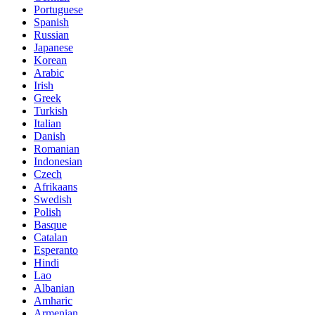
Portuguese
Spanish
Russian
Japanese
Korean
Arabic
Irish
Greek
Turkish
Italian
Danish
Romanian
Indonesian
Czech
Afrikaans
Swedish
Polish
Basque
Catalan
Esperanto
Hindi
Lao
Albanian
Amharic
Armenian